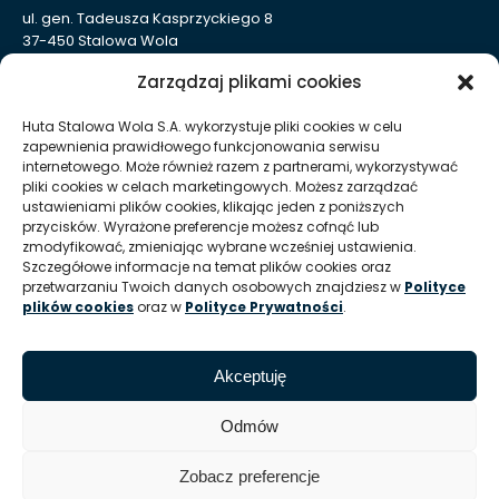
ul. gen. Tadeusza Kasprzyckiego 8
37-450 Stalowa Wola
Nr KRS: 0000004324
Zarządzaj plikami cookies
NIP: 865-000-41-94
REGON: 830005443
Huta Stalowa Wola S.A. wykorzystuje pliki cookies w celu
zapewnienia prawidłowego funkcjonowania serwisu
Sąd Rejonowy w Rzeszowie, XII Wydział Gospodarczy
internetowego. Może również razem z partnerami, wykorzystywać
Krajowego Rejestru Sądowego
pliki cookies w celach marketingowych. Możesz zarządzać
Kapitał Zakładowy: 332 905 973,00 zł – opłacony w całości
ustawieniami plików cookies, klikając jeden z poniższych
przycisków. Wyrażone preferencje możesz cofnąć lub
zmodyfikować, zmieniając wybrane wcześniej ustawienia.
Huta Stalowa Wola S.A. Oddział Autosan w Sanoku
Szczegółowe informacje na temat plików cookies oraz
przetwarzaniu Twoich danych osobowych znajdziesz w
Polityce
ul. Lipińskiego 109
plików cookies
oraz w
Polityce Prywatności
.
38-500 Sanok
REGON Oddziału 830005443-00214
Akceptuję
T:
+48 13 465 01 26
E:
info @ autosan hsw pl
Odmów
Zobacz preferencje