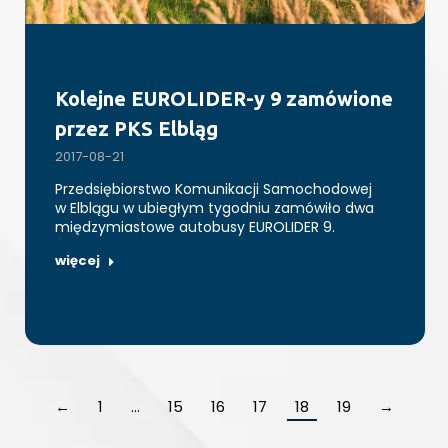
Kolejne EUROLIDER-y 9 zamówione
przez PKS Elbląg
2017-08-21
Przedsiębiorstwo Komunikacji Samochodowej
w Elblągu w ubiegłym tygodniu zamówiło dwa
międzymiastowe autobusy EUROLIDER 9.
więcej
←
1
…
15
16
17
18
19
→