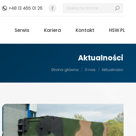
Szukaj:
+48 13 465 01 26
Facebook
otworzy
się
Serwis
Kariera
Kontakt
HSW.PL
w
nowym
oknie
Aktualności
Jesteś tutaj:
Strona główna
O nas
Aktualności