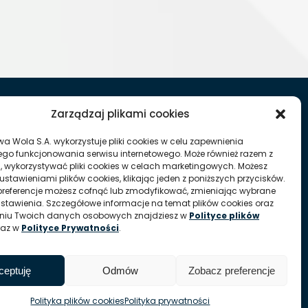
Zarządzaj plikami cookies
Oddział Autosan w Sanoku
wa Wola S.A. wykorzystuje pliki cookies w celu zapewnienia
go funkcjonowania serwisu internetowego. Może również razem z
, wykorzystywać pliki cookies w celach marketingowych. Możesz
0214
ustawieniami plików cookies, klikając jeden z poniższych przycisków.
referencje możesz cofnąć lub zmodyfikować, zmieniając wybrane
ustawienia. Szczegółowe informacje na temat plików cookies oraz
aniu Twoich danych osobowych znajdziesz w
Polityce plików
raz w
Polityce Prywatności
.
ceptuję
Odmów
Zobacz preferencje
Polityka plików cookies
Polityka prywatności