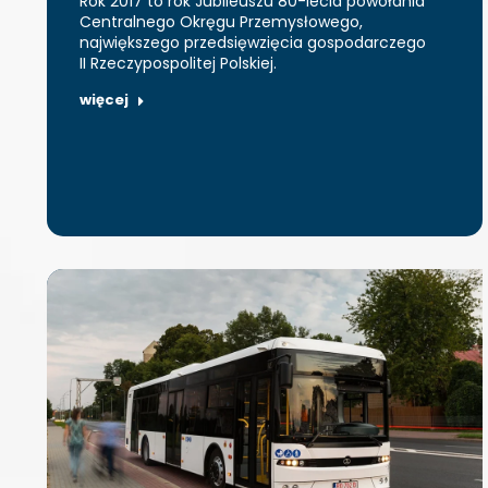
Rok 2017 to rok Jubileuszu 80-lecia powołania
Centralnego Okręgu Przemysłowego,
największego przedsięwzięcia gospodarczego
II Rzeczypospolitej Polskiej.
więcej