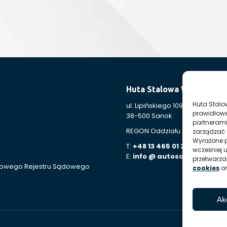
Huta Stalowa Wola S.A. 
Huta Stalo
ul. Lipińskiego 109
prawidłowe
38-500 Sanok
partnerami
REGON Oddziału 830005443-0
zarządzać 
Wyrażone p
T:
+48 13 465 01 26
wcześniej 
E:
info @ autosan hsw pl
przetwarz
ajowego Rejestru Sądowego
cookies
o
Ak