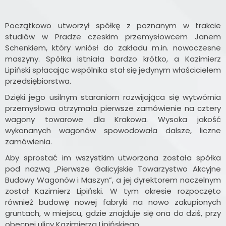
Początkowo utworzył spółkę z poznanym w trakcie
studiów w Pradze czeskim przemysłowcem Janem
Schenkiem, który wniósł do zakładu m.in. nowoczesne
maszyny. Spółka istniała bardzo krótko, a Kazimierz
Lipiński spłacając wspólnika stał się jedynym właścicielem
przedsiębiorstwa.
Dzięki jego usilnym staraniom rozwijająca się wytwórnia
przemysłowa otrzymała pierwsze zamówienie na cztery
wagony towarowe dla Krakowa. Wysoka jakość
wykonanych wagonów spowodowała dalsze, liczne
zamówienia.
Aby sprostać im wszystkim utworzona została spółka
pod nazwą „Pierwsze Galicyjskie Towarzystwo Akcyjne
Budowy Wagonów i Maszyn”, a jej dyrektorem naczelnym
został Kazimierz Lipiński. W tym okresie rozpoczęto
również budowę nowej fabryki na nowo zakupionych
gruntach, w miejscu, gdzie znajduje się ona do dziś, przy
obecnej ulicy Kazimierza Lipińskiego.