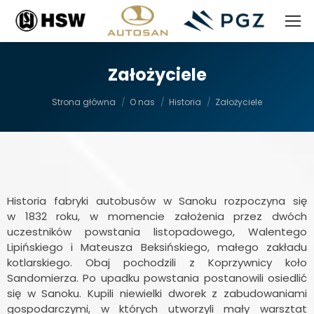
Założyciele
Jesteś tutaj:
Strona główna
O nas
Historia
Założyciele
Historia fabryki autobusów w Sanoku rozpoczyna się
w 1832 roku, w momencie założenia przez dwóch
uczestników powstania listopadowego, Walentego
Lipińskiego i Mateusza Beksińskiego, małego zakładu
kotlarskiego. Obaj pochodzili z Koprzywnicy koło
Sandomierza. Po upadku powstania postanowili osiedlić
się w Sanoku. Kupili niewielki dworek z zabudowaniami
gospodarczymi, w których utworzyli mały warsztat