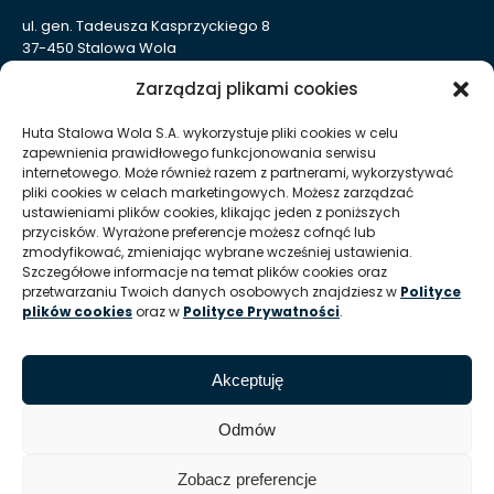
ul. gen. Tadeusza Kasprzyckiego 8
37-450 Stalowa Wola
Nr KRS: 0000004324
Zarządzaj plikami cookies
NIP: 865-000-41-94
REGON: 830005443
Huta Stalowa Wola S.A. wykorzystuje pliki cookies w celu
zapewnienia prawidłowego funkcjonowania serwisu
Sąd Rejonowy w Rzeszowie, XII Wydział Gospodarczy
internetowego. Może również razem z partnerami, wykorzystywać
Krajowego Rejestru Sądowego
pliki cookies w celach marketingowych. Możesz zarządzać
Kapitał Zakładowy: 332 905 973,00 zł – opłacony w całości
ustawieniami plików cookies, klikając jeden z poniższych
przycisków. Wyrażone preferencje możesz cofnąć lub
zmodyfikować, zmieniając wybrane wcześniej ustawienia.
Szczegółowe informacje na temat plików cookies oraz
Huta Stalowa Wola S.A. Oddział Autosan w Sanoku
przetwarzaniu Twoich danych osobowych znajdziesz w
Polityce
ul. Lipińskiego 109
plików cookies
oraz w
Polityce Prywatności
.
38-500 Sanok
REGON Oddziału 830005443-00214
Akceptuję
T:
+48 13 465 01 26
E:
info @ autosan hsw pl
Odmów
Zobacz preferencje