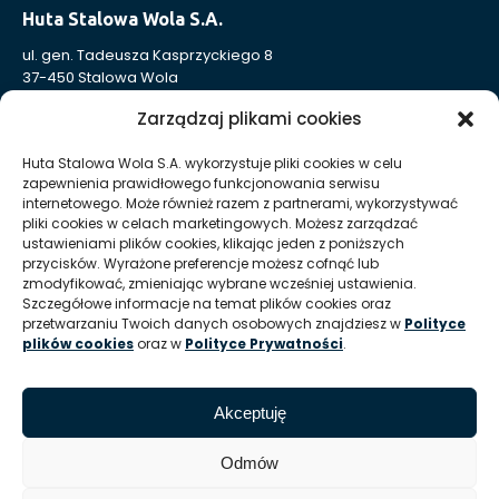
Huta Stalowa Wola S.A.
ul. gen. Tadeusza Kasprzyckiego 8
37-450 Stalowa Wola
Nr KRS: 0000004324
Zarządzaj plikami cookies
NIP: 865-000-41-94
REGON: 830005443
Huta Stalowa Wola S.A. wykorzystuje pliki cookies w celu
zapewnienia prawidłowego funkcjonowania serwisu
Sąd Rejonowy w Rzeszowie, XII Wydział Gospodarczy
internetowego. Może również razem z partnerami, wykorzystywać
Krajowego Rejestru Sądowego
pliki cookies w celach marketingowych. Możesz zarządzać
Kapitał Zakładowy: 332 905 973,00 zł – opłacony w całości
ustawieniami plików cookies, klikając jeden z poniższych
przycisków. Wyrażone preferencje możesz cofnąć lub
zmodyfikować, zmieniając wybrane wcześniej ustawienia.
Huta Stalowa Wola S.A. Oddział Autosan w Sanoku
Szczegółowe informacje na temat plików cookies oraz
przetwarzaniu Twoich danych osobowych znajdziesz w
Polityce
ul. Lipińskiego 109
plików cookies
oraz w
Polityce Prywatności
.
38-500 Sanok
REGON Oddziału 830005443-00214
Akceptuję
T:
+48 13 465 01 26
E:
info @ autosan hsw pl
Odmów