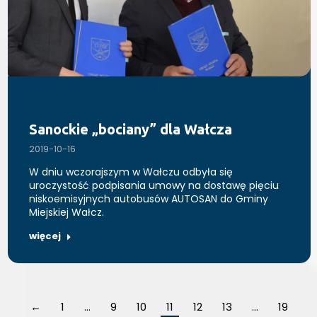
Sanockie „bociany” dla Wałcza
2019-10-16
W dniu wczorajszym w Wałczu odbyła się
uroczystość podpisania umowy na dostawę pięciu
niskoemisyjnych autobusów AUTOSAN do Gminy
Miejskiej Wałcz.
więcej
←
1
…
9
10
11
12
13
…
19