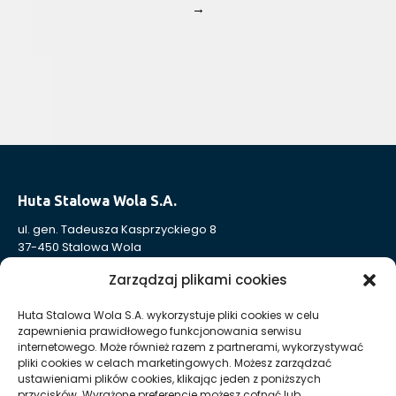
→
Huta Stalowa Wola S.A.
ul. gen. Tadeusza Kasprzyckiego 8
37-450 Stalowa Wola
Nr KRS: 0000004324
Zarządzaj plikami cookies
NIP: 865-000-41-94
REGON: 830005443
Huta Stalowa Wola S.A. wykorzystuje pliki cookies w celu
zapewnienia prawidłowego funkcjonowania serwisu
Sąd Rejonowy w Rzeszowie, XII Wydział Gospodarczy
internetowego. Może również razem z partnerami, wykorzystywać
Krajowego Rejestru Sądowego
pliki cookies w celach marketingowych. Możesz zarządzać
Kapitał Zakładowy: 332 905 973,00 zł – opłacony w całości
ustawieniami plików cookies, klikając jeden z poniższych
przycisków. Wyrażone preferencje możesz cofnąć lub