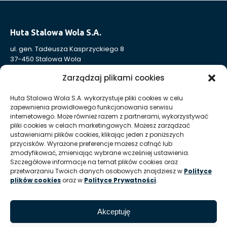
Huta Stalowa Wola S.A.
ul. gen. Tadeusza Kasprzyckiego 8
37-450 Stalowa Wola
Nr KRS: 0000004324
Zarządzaj plikami cookies
NIP: 865-000-41-94
REGON: 830005443
Huta Stalowa Wola S.A. wykorzystuje pliki cookies w celu
zapewnienia prawidłowego funkcjonowania serwisu
Sąd Rejonowy w Rzeszowie, XII Wydział Gospodarczy
internetowego. Może również razem z partnerami, wykorzystywać
Krajowego Rejestru Sądowego
pliki cookies w celach marketingowych. Możesz zarządzać
Kapitał Zakładowy: 332 905 973,00 zł – opłacony w całości
ustawieniami plików cookies, klikając jeden z poniższych
przycisków. Wyrażone preferencje możesz cofnąć lub
zmodyfikować, zmieniając wybrane wcześniej ustawienia.
Huta Stalowa Wola S.A. Oddział Autosan w Sanoku
Szczegółowe informacje na temat plików cookies oraz
przetwarzaniu Twoich danych osobowych znajdziesz w
Polityce
ul. Lipińskiego 109
plików cookies
oraz w
Polityce Prywatności
.
38-500 Sanok
REGON Oddziału 830005443-00214
Akceptuję
T:
+48 13 465 01 26