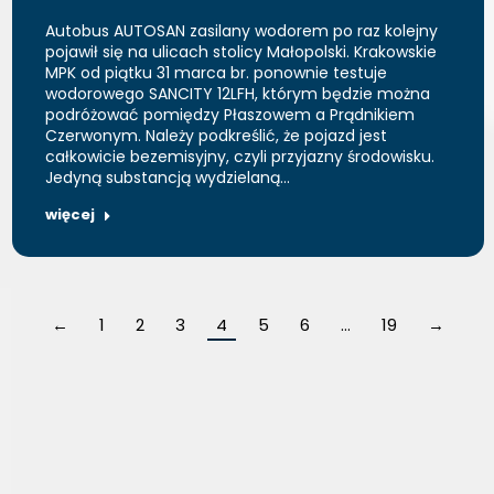
Autobus AUTOSAN zasilany wodorem po raz kolejny
pojawił się na ulicach stolicy Małopolski. Krakowskie
MPK od piątku 31 marca br. ponownie testuje
wodorowego SANCITY 12LFH, którym będzie można
podróżować pomiędzy Płaszowem a Prądnikiem
Czerwonym. Należy podkreślić, że pojazd jest
całkowicie bezemisyjny, czyli przyjazny środowisku.
Jedyną substancją wydzielaną…
więcej
←
1
2
3
4
5
6
…
19
→