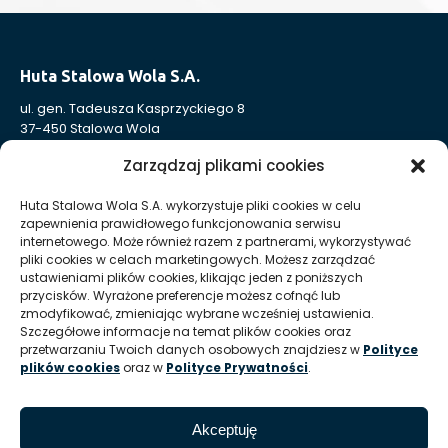
Huta Stalowa Wola S.A.
ul. gen. Tadeusza Kasprzyckiego 8
37-450 Stalowa Wola
Nr KRS: 0000004324
Zarządzaj plikami cookies
NIP: 865-000-41-94
REGON: 830005443
Huta Stalowa Wola S.A. wykorzystuje pliki cookies w celu
zapewnienia prawidłowego funkcjonowania serwisu
Sąd Rejonowy w Rzeszowie, XII Wydział Gospodarczy
internetowego. Może również razem z partnerami, wykorzystywać
Krajowego Rejestru Sądowego
pliki cookies w celach marketingowych. Możesz zarządzać
Kapitał Zakładowy: 332 905 973,00 zł – opłacony w całości
ustawieniami plików cookies, klikając jeden z poniższych
przycisków. Wyrażone preferencje możesz cofnąć lub
zmodyfikować, zmieniając wybrane wcześniej ustawienia.
Huta Stalowa Wola S.A. Oddział Autosan w Sanoku
Szczegółowe informacje na temat plików cookies oraz
przetwarzaniu Twoich danych osobowych znajdziesz w
Polityce
ul. Lipińskiego 109
plików cookies
oraz w
Polityce Prywatności
.
38-500 Sanok
REGON Oddziału 830005443-00214
Akceptuję
T:
+48 13 465 01 26