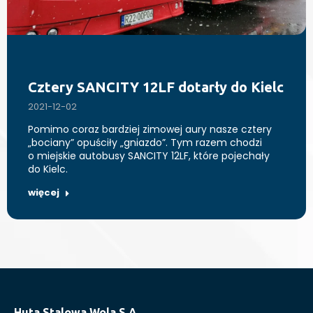
Cztery SANCITY 12LF dotarły do Kielc
2021-12-02
Pomimo coraz bardziej zimowej aury nasze cztery
„bociany” opuściły „gniazdo”. Tym razem chodzi
o miejskie autobusy SANCITY 12LF, które pojechały
do Kielc.
więcej
Huta Stalowa Wola S.A.