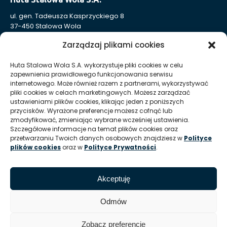
ul. gen. Tadeusza Kasprzyckiego 8
37-450 Stalowa Wola
Nr KRS: 0000004324
Zarządzaj plikami cookies
NIP: 865-000-41-94
REGON: 830005443
Huta Stalowa Wola S.A. wykorzystuje pliki cookies w celu
zapewnienia prawidłowego funkcjonowania serwisu
Sąd Rejonowy w Rzeszowie, XII Wydział Gospodarczy
internetowego. Może również razem z partnerami, wykorzystywać
Krajowego Rejestru Sądowego
pliki cookies w celach marketingowych. Możesz zarządzać
Kapitał Zakładowy: 332 905 973,00 zł – opłacony w całości
ustawieniami plików cookies, klikając jeden z poniższych
przycisków. Wyrażone preferencje możesz cofnąć lub
zmodyfikować, zmieniając wybrane wcześniej ustawienia.
Szczegółowe informacje na temat plików cookies oraz
Huta Stalowa Wola S.A. Oddział Autosan w Sanoku
przetwarzaniu Twoich danych osobowych znajdziesz w
Polityce
ul. Lipińskiego 109
plików cookies
oraz w
Polityce Prywatności
.
38-500 Sanok
REGON Oddziału 830005443-00214
Akceptuję
T:
+48 13 465 01 26
E:
info @ autosan hsw pl
Odmów
Zobacz preferencje