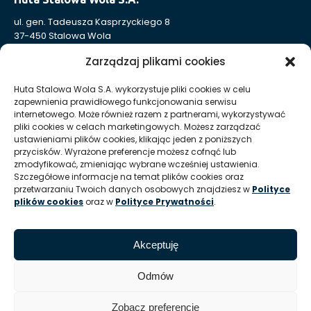
ul. gen. Tadeusza Kasprzyckiego 8
37-450 Stalowa Wola
Nr KRS: 0000004324
Zarządzaj plikami cookies
NIP: 865-000-41-94
REGON: 830005443
Huta Stalowa Wola S.A. wykorzystuje pliki cookies w celu
zapewnienia prawidłowego funkcjonowania serwisu
Sąd Rejonowy w Rzeszowie, XII Wydział Gospodarczy
internetowego. Może również razem z partnerami, wykorzystywać
Krajowego Rejestru Sądowego
pliki cookies w celach marketingowych. Możesz zarządzać
Kapitał Zakładowy: 332 905 973,00 zł – opłacony w całości
ustawieniami plików cookies, klikając jeden z poniższych
przycisków. Wyrażone preferencje możesz cofnąć lub
zmodyfikować, zmieniając wybrane wcześniej ustawienia.
Szczegółowe informacje na temat plików cookies oraz
Huta Stalowa Wola S.A. Oddział Autosan w Sanoku
przetwarzaniu Twoich danych osobowych znajdziesz w
Polityce
ul. Lipińskiego 109
plików cookies
oraz w
Polityce Prywatności
.
38-500 Sanok
REGON Oddziału 830005443-00214
Akceptuję
T:
+48 13 465 01 26
E:
info @ autosan hsw pl
Odmów
Zobacz preferencje