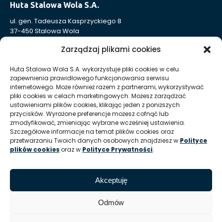
Huta Stalowa Wola S.A.
ul. gen. Tadeusza Kasprzyckiego 8
37-450 Stalowa Wola
Nr KRS: 0000004324
Zarządzaj plikami cookies
NIP: 865-000-41-94
REGON: 830005443
Huta Stalowa Wola S.A. wykorzystuje pliki cookies w celu
zapewnienia prawidłowego funkcjonowania serwisu
Sąd Rejonowy w Rzeszowie, XII Wydział Gospodarczy
internetowego. Może również razem z partnerami, wykorzystywać
Krajowego Rejestru Sądowego
pliki cookies w celach marketingowych. Możesz zarządzać
Kapitał Zakładowy: 332 905 973,00 zł – opłacony w całości
ustawieniami plików cookies, klikając jeden z poniższych
przycisków. Wyrażone preferencje możesz cofnąć lub
zmodyfikować, zmieniając wybrane wcześniej ustawienia.
Szczegółowe informacje na temat plików cookies oraz
Huta Stalowa Wola S.A. Oddział Autosan w Sanoku
przetwarzaniu Twoich danych osobowych znajdziesz w
Polityce
ul. Lipińskiego 109
plików cookies
oraz w
Polityce Prywatności
.
38-500 Sanok
REGON Oddziału 830005443-00214
Akceptuję
T:
+48 13 465 01 26
E:
info @ autosan hsw pl
Odmów