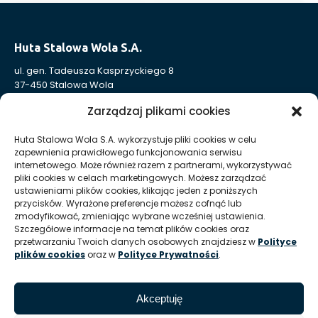
Huta Stalowa Wola S.A.
ul. gen. Tadeusza Kasprzyckiego 8
37-450 Stalowa Wola
Nr KRS: 0000004324
Zarządzaj plikami cookies
NIP: 865-000-41-94
REGON: 830005443
Huta Stalowa Wola S.A. wykorzystuje pliki cookies w celu
zapewnienia prawidłowego funkcjonowania serwisu
Sąd Rejonowy w Rzeszowie, XII Wydział Gospodarczy
internetowego. Może również razem z partnerami, wykorzystywać
Krajowego Rejestru Sądowego
pliki cookies w celach marketingowych. Możesz zarządzać
Kapitał Zakładowy: 332 905 973,00 zł – opłacony w całości
ustawieniami plików cookies, klikając jeden z poniższych
przycisków. Wyrażone preferencje możesz cofnąć lub
zmodyfikować, zmieniając wybrane wcześniej ustawienia.
Szczegółowe informacje na temat plików cookies oraz
Huta Stalowa Wola S.A. Oddział Autosan w Sanoku
przetwarzaniu Twoich danych osobowych znajdziesz w
Polityce
ul. Lipińskiego 109
plików cookies
oraz w
Polityce Prywatności
.
38-500 Sanok
REGON Oddziału 830005443-00214
Akceptuję
T:
+48 13 465 01 26