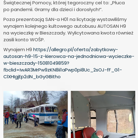
Świątecznej Pomocy, której tegoroczny cel to: „Płuca
po pandemii. Gramy dla dzieci i dorosłych!”.
Poza prezentacją SAN-a H01 na licytację wystawiliśmy
wynajem kolejnego kultowego autobusu AUTOSAN H9
na wycieczkę w Bieszczady. Wylicytowana kwota również
zasili konto WOŚP.
Wynajem H9
https://allegro.pl/oferta/zabytkowy-
autosan-h9-15-z-kierowca-na-jednodniowa-wycieczke-
w-bieszczady-15081049859?
fbclid=IwAR3MrPw9zKN8ii1aPwp0pi8Uc_2sOJ-fF_G1-
ClXHIgjEp2dN_bGyGBitho