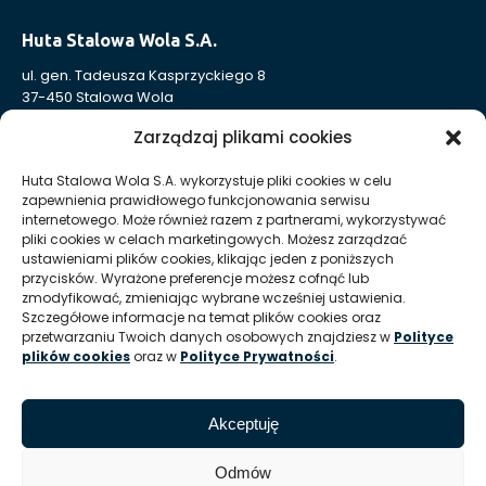
Huta Stalowa Wola S.A.
ul. gen. Tadeusza Kasprzyckiego 8
37-450 Stalowa Wola
Nr KRS: 0000004324
Zarządzaj plikami cookies
NIP: 865-000-41-94
REGON: 830005443
Huta Stalowa Wola S.A. wykorzystuje pliki cookies w celu
zapewnienia prawidłowego funkcjonowania serwisu
Sąd Rejonowy w Rzeszowie, XII Wydział Gospodarczy
internetowego. Może również razem z partnerami, wykorzystywać
Krajowego Rejestru Sądowego
pliki cookies w celach marketingowych. Możesz zarządzać
Kapitał Zakładowy: 332 905 973,00 zł – opłacony w całości
ustawieniami plików cookies, klikając jeden z poniższych
przycisków. Wyrażone preferencje możesz cofnąć lub
zmodyfikować, zmieniając wybrane wcześniej ustawienia.
Szczegółowe informacje na temat plików cookies oraz
Huta Stalowa Wola S.A. Oddział Autosan w Sanoku
przetwarzaniu Twoich danych osobowych znajdziesz w
Polityce
ul. Lipińskiego 109
plików cookies
oraz w
Polityce Prywatności
.
38-500 Sanok
REGON Oddziału 830005443-00214
Akceptuję
T:
+48 13 465 01 26
E:
info @ autosan hsw pl
Odmów