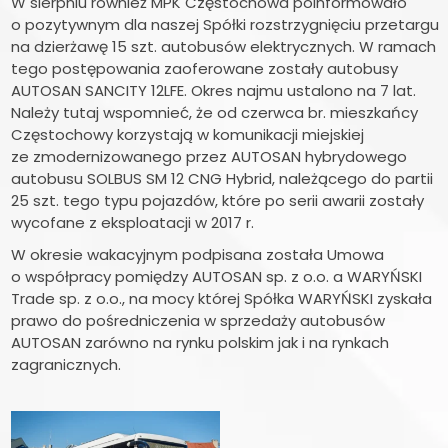
W sierpniu również MPK Częstochowa poinformowało
o pozytywnym dla naszej Spółki rozstrzygnięciu przetargu
na dzierżawę 15 szt. autobusów elektrycznych. W ramach
tego postępowania zaoferowane zostały autobusy
AUTOSAN SANCITY 12LFE. Okres najmu ustalono na 7 lat.
Należy tutaj wspomnieć, że od czerwca br. mieszkańcy
Częstochowy korzystają w komunikacji miejskiej
ze zmodernizowanego przez AUTOSAN hybrydowego
autobusu SOLBUS SM 12 CNG Hybrid, należącego do partii
25 szt. tego typu pojazdów, które po serii awarii zostały
wycofane z eksploatacji w 2017 r.
W okresie wakacyjnym podpisana została Umowa
o współpracy pomiędzy AUTOSAN sp. z o.o. a WARYŃSKI
Trade sp. z o.o., na mocy której Spółka WARYŃSKI zyskała
prawo do pośredniczenia w sprzedaży autobusów
AUTOSAN zarówno na rynku polskim jak i na rynkach
zagranicznych.