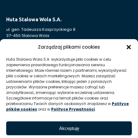
Huta Stalowa Wola S.A.
ul. gen. Tadeusza Kasprzyckiego 8
37-450 Stalowa Wola
Nr KRS: 0000004324
Zarządzaj plikami cookies
NIP: 865-000-41-94
REGON: 830005443
Huta Stalowa Wola S.A. wykorzystuje pliki cookies w celu
zapewnienia prawidłowego funkcjonowania serwisu
Sąd Rejonowy w Rzeszowie, XII Wydział Gospodarczy
internetowego. Może również razem z partnerami, wykorzystywać
Krajowego Rejestru Sądowego
pliki cookies w celach marketingowych. Możesz zarządzać
Kapitał Zakładowy: 332 905 973,00 zł – opłacony w całości
ustawieniami plików cookies, klikając jeden z poniższych
przycisków. Wyrażone preferencje możesz cofnąć lub
zmodyfikować, zmieniając wybrane wcześniej ustawienia.
Szczegółowe informacje na temat plików cookies oraz
Huta Stalowa Wola S.A. Oddział Autosan w Sanoku
przetwarzaniu Twoich danych osobowych znajdziesz w
Polityce
ul. Lipińskiego 109
plików cookies
oraz w
Polityce Prywatności
.
38-500 Sanok
REGON Oddziału 830005443-00214
Akceptuję
T:
+48 13 465 01 26