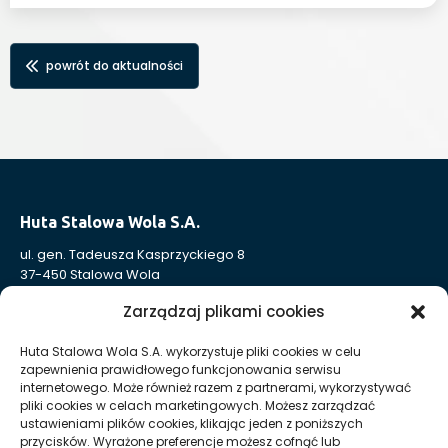
powrót do aktualności
Huta Stalowa Wola S.A.
ul. gen. Tadeusza Kasprzyckiego 8
37-450 Stalowa Wola
Nr KRS: 0000004324
Zarządzaj plikami cookies
NIP: 865-000-41-94
REGON: 830005443
Huta Stalowa Wola S.A. wykorzystuje pliki cookies w celu
zapewnienia prawidłowego funkcjonowania serwisu
Sąd Rejonowy w Rzeszowie, XII Wydział Gospodarczy
internetowego. Może również razem z partnerami, wykorzystywać
Krajowego Rejestru Sądowego
pliki cookies w celach marketingowych. Możesz zarządzać
Kapitał Zakładowy: 332 905 973,00 zł – opłacony w całości
ustawieniami plików cookies, klikając jeden z poniższych
przycisków. Wyrażone preferencje możesz cofnąć lub