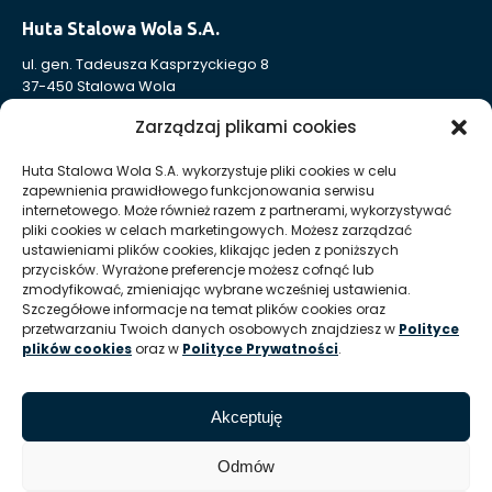
Huta Stalowa Wola S.A.
ul. gen. Tadeusza Kasprzyckiego 8
37-450 Stalowa Wola
Nr KRS: 0000004324
Zarządzaj plikami cookies
NIP: 865-000-41-94
REGON: 830005443
Huta Stalowa Wola S.A. wykorzystuje pliki cookies w celu
zapewnienia prawidłowego funkcjonowania serwisu
Sąd Rejonowy w Rzeszowie, XII Wydział Gospodarczy
internetowego. Może również razem z partnerami, wykorzystywać
Krajowego Rejestru Sądowego
pliki cookies w celach marketingowych. Możesz zarządzać
Kapitał Zakładowy: 332 905 973,00 zł – opłacony w całości
ustawieniami plików cookies, klikając jeden z poniższych
przycisków. Wyrażone preferencje możesz cofnąć lub
zmodyfikować, zmieniając wybrane wcześniej ustawienia.
Huta Stalowa Wola S.A. Oddział Autosan w Sanoku
Szczegółowe informacje na temat plików cookies oraz
przetwarzaniu Twoich danych osobowych znajdziesz w
Polityce
ul. Lipińskiego 109
plików cookies
oraz w
Polityce Prywatności
.
38-500 Sanok
REGON Oddziału 830005443-00214
Akceptuję
T:
+48 13 465 01 26
E:
info @ autosan hsw pl
Odmów