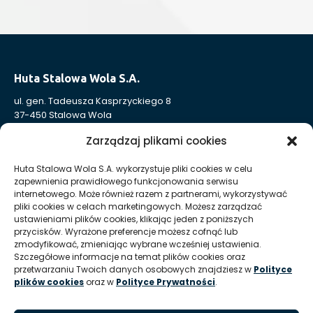
Huta Stalowa Wola S.A.
ul. gen. Tadeusza Kasprzyckiego 8
37-450 Stalowa Wola
Nr KRS: 0000004324
Zarządzaj plikami cookies
NIP: 865-000-41-94
REGON: 830005443
Huta Stalowa Wola S.A. wykorzystuje pliki cookies w celu
zapewnienia prawidłowego funkcjonowania serwisu
Sąd Rejonowy w Rzeszowie, XII Wydział Gospodarczy
internetowego. Może również razem z partnerami, wykorzystywać
Krajowego Rejestru Sądowego
pliki cookies w celach marketingowych. Możesz zarządzać
Kapitał Zakładowy: 332 905 973,00 zł – opłacony w całości
ustawieniami plików cookies, klikając jeden z poniższych
przycisków. Wyrażone preferencje możesz cofnąć lub
zmodyfikować, zmieniając wybrane wcześniej ustawienia.
Huta Stalowa Wola S.A. Oddział Autosan w Sanoku
Szczegółowe informacje na temat plików cookies oraz
przetwarzaniu Twoich danych osobowych znajdziesz w
Polityce
ul. Lipińskiego 109
plików cookies
oraz w
Polityce Prywatności
.
38-500 Sanok