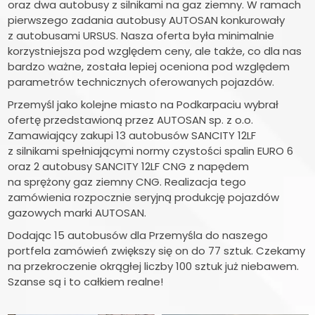
oraz dwa autobusy z silnikami na gaz ziemny. W ramach
pierwszego zadania autobusy AUTOSAN konkurowały
z autobusami URSUS. Nasza oferta była minimalnie
korzystniejsza pod względem ceny, ale także, co dla nas
bardzo ważne, została lepiej oceniona pod względem
parametrów technicznych oferowanych pojazdów.
Przemyśl jako kolejne miasto na Podkarpaciu wybrał
ofertę przedstawioną przez AUTOSAN sp. z o.o.
Zamawiający zakupi 13 autobusów SANCITY 12LF
z silnikami spełniającymi normy czystości spalin EURO 6
oraz 2 autobusy SANCITY 12LF CNG z napędem
na sprężony gaz ziemny CNG. Realizacja tego
zamówienia rozpocznie seryjną produkcję pojazdów
gazowych marki AUTOSAN.
Dodając 15 autobusów dla Przemyśla do naszego
portfela zamówień zwiększy się on do 77 sztuk. Czekamy
na przekroczenie okrągłej liczby 100 sztuk już niebawem.
Szanse są i to całkiem realne!