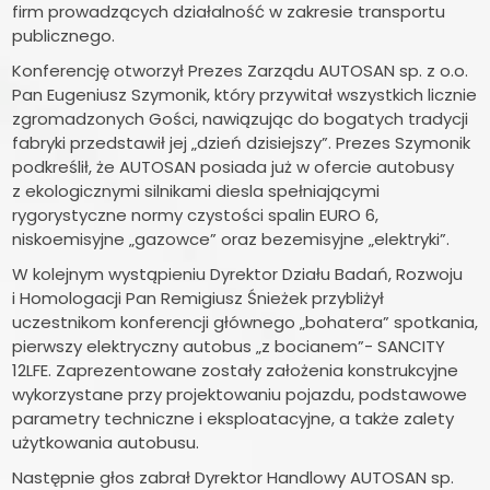
firm prowadzących działalność w zakresie transportu
publicznego.
Konferencję otworzył Prezes Zarządu AUTOSAN sp. z o.o.
Pan Eugeniusz Szymonik, który przywitał wszystkich licznie
zgromadzonych Gości, nawiązując do bogatych tradycji
fabryki przedstawił jej „dzień dzisiejszy”. Prezes Szymonik
podkreślił, że AUTOSAN posiada już w ofercie autobusy
z ekologicznymi silnikami diesla spełniającymi
rygorystyczne normy czystości spalin EURO 6,
niskoemisyjne „gazowce” oraz bezemisyjne „elektryki”.
W kolejnym wystąpieniu Dyrektor Działu Badań, Rozwoju
i Homologacji Pan Remigiusz Śnieżek przybliżył
uczestnikom konferencji głównego „bohatera” spotkania,
pierwszy elektryczny autobus „z bocianem”- SANCITY
12LFE. Zaprezentowane zostały założenia konstrukcyjne
wykorzystane przy projektowaniu pojazdu, podstawowe
parametry techniczne i eksploatacyjne, a także zalety
użytkowania autobusu.
Następnie głos zabrał Dyrektor Handlowy AUTOSAN sp.