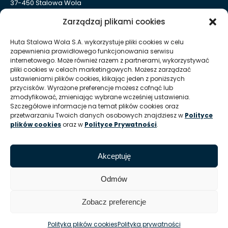
37-450 Stalowa Wola
Nr KRS: 0000004324
Zarządzaj plikami cookies
NIP: 865-000-41-94
REGON: 830005443
Huta Stalowa Wola S.A. wykorzystuje pliki cookies w celu
zapewnienia prawidłowego funkcjonowania serwisu
Sąd Rejonowy w Rzeszowie, XII Wydział Gospodarczy
internetowego. Może również razem z partnerami, wykorzystywać
Krajowego Rejestru Sądowego
pliki cookies w celach marketingowych. Możesz zarządzać
Kapitał Zakładowy: 332 905 973,00 zł – opłacony w całości
ustawieniami plików cookies, klikając jeden z poniższych
przycisków. Wyrażone preferencje możesz cofnąć lub
zmodyfikować, zmieniając wybrane wcześniej ustawienia.
Szczegółowe informacje na temat plików cookies oraz
Huta Stalowa Wola S.A. Oddział Autosan w Sanoku
przetwarzaniu Twoich danych osobowych znajdziesz w
Polityce
ul. Lipińskiego 109
plików cookies
oraz w
Polityce Prywatności
.
38-500 Sanok
REGON Oddziału 830005443-00214
Akceptuję
T:
+48 13 465 01 26
E:
info @ autosan hsw pl
Odmów
Zobacz preferencje
© HSW S.A. Oddział Autosan w Sanoku
Polityka plików cookies
Polityka prywatności