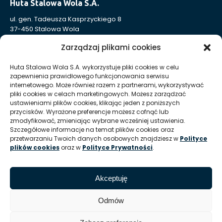
Huta Stalowa Wola S.A.
ul. gen. Tadeusza Kasprzyckiego 8
37-450 Stalowa Wola
Nr KRS: 0000004324
Zarządzaj plikami cookies
NIP: 865-000-41-94
REGON: 830005443
Huta Stalowa Wola S.A. wykorzystuje pliki cookies w celu
zapewnienia prawidłowego funkcjonowania serwisu
Sąd Rejonowy w Rzeszowie, XII Wydział Gospodarczy
internetowego. Może również razem z partnerami, wykorzystywać
Krajowego Rejestru Sądowego
pliki cookies w celach marketingowych. Możesz zarządzać
Kapitał Zakładowy: 332 905 973,00 zł – opłacony w całości
ustawieniami plików cookies, klikając jeden z poniższych
przycisków. Wyrażone preferencje możesz cofnąć lub
zmodyfikować, zmieniając wybrane wcześniej ustawienia.
Huta Stalowa Wola S.A. Oddział Autosan w Sanoku
Szczegółowe informacje na temat plików cookies oraz
przetwarzaniu Twoich danych osobowych znajdziesz w
Polityce
ul. Lipińskiego 109
plików cookies
oraz w
Polityce Prywatności
.
38-500 Sanok
REGON Oddziału 830005443-00214
Akceptuję
T:
+48 13 465 01 26
E:
info @ autosan hsw pl
Odmów