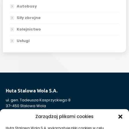
Autobusy
Siły zbrojne
Kolejnictwo
Usługi
Huta Stalowa Wola S.A.
ul. gen. Tadeusza Kasprzyckiego 8
37-450 Stalowa Wola
Nr KRS: 0000004324
Zarządzaj plikami cookies
NIP: 865-000-41-94
REGON: 830005443
Huta Stalowa Wola S.A. wykorzystuje pliki cookies w celu