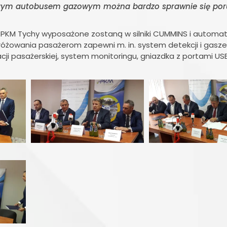
naszym autobusem gazowym można bardzo sprawnie się po
PKM Tychy wyposażone zostaną w silniki CUMMINS i automa
różowania pasażerom zapewni m. in. system detekcji i gasze
cji pasażerskiej, system monitoringu, gniazdka z portami USB,