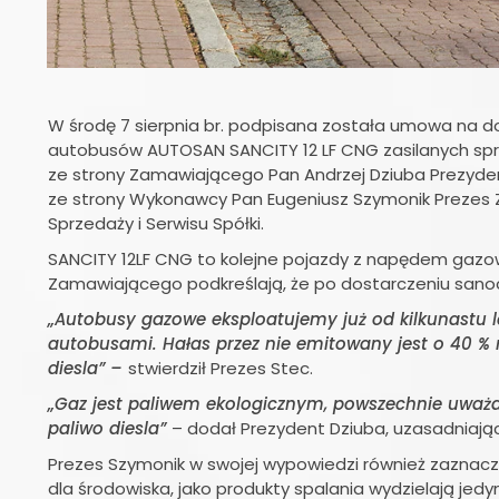
W środę 7 sierpnia br. podpisana została umowa na do
autobusów AUTOSAN SANCITY 12 LF CNG zasilanych sp
ze strony Zamawiającego Pan Andrzej Dziuba Prezyden
ze strony Wykonawcy Pan Eugeniusz Szymonik Prezes Z
Sprzedaży i Serwisu Spółki.
SANCITY 12LF CNG to kolejne pojazdy z napędem gazowym
Zamawiającego podkreślają, że po dostarczeniu sanoc
„Autobusy gazowe eksploatujemy już od kilkunastu l
autobusami. Hałas przez nie emitowany jest o 40 % 
diesla” –
stwierdził Prezes Stec.
„Gaz jest paliwem ekologicznym, powszechnie uważa
paliwo diesla”
– dodał Prezydent Dziuba, uzasadniaj
Prezes Szymonik w swojej wypowiedzi również zaznac
dla środowiska, jako produkty spalania wydzielają jedy