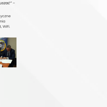
ruszać”
–
tyczne
nia
 WiFi.