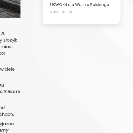
UKWO-N dla Wojska Polskiego
2026-01-09
 20
łożyli:
omiast
tor
wiciele
pu
silnikami
niż
chach.
yjazne
jemy