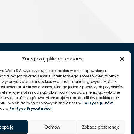
Zarządzaj plikami cookies
Oddział Autosan w Sanoku
wa Wola S.A. wykorzystuje pliki cookies w celu zapewnienia
go funkcjonowania serwisu internetowego. Może również razem z
, wykorzystywać pliki cookies w celach marketingowych. Możesz
0214
ustawieniami plików cookies, klikając jeden z poniższych przycisków.
referencje możesz cofnąć lub zmodyfikować, zmieniając wybrane
ustawienia. Szczegółowe informacje na temat plików cookies oraz
aniu Twoich danych osobowych znajdziesz w
Polityce plików
raz w
Polityce Prywatności
.
ceptuję
Odmów
Zobacz preferencje