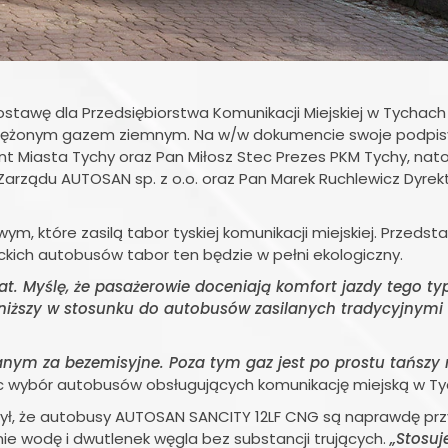
stawę dla Przedsiębiorstwa Komunikacji Miejskiej w Tychach
rężonym gazem ziemnym. Na w/w dokumencie swoje podpisy z
t Miasta Tychy oraz Pan Miłosz Stec Prezes PKM Tychy, nat
arządu AUTOSAN sp. z o.o. oraz Pan Marek Ruchlewicz Dyrek
, które zasilą tabor tyskiej komunikacji miejskiej. Przedsta
kich autobusów tabor ten będzie w pełni ekologiczny.
at. Myślę, że pasażerowie doceniają komfort jazdy tego ty
niższy w stosunku do autobusów zasilanych tradycyjnymi 
nym za bezemisyjne. Poza tym gaz jest po prostu tańszy 
ąc wybór autobusów obsługujących komunikację miejską w Ty
zył, że autobusy AUTOSAN SANCITY 12LF CNG są naprawdę prz
nie wodę i dwutlenek węgla bez substancji trujących.
„Stosu