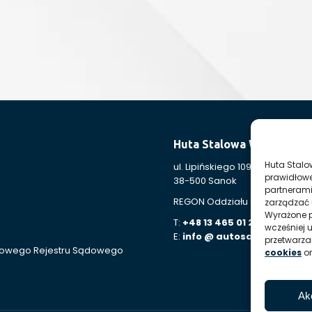
Huta Stalowa Wola S.A. 
Huta Stalo
ul. Lipińskiego 109
prawidłowe
38-500 Sanok
partnerami
REGON Oddziału 830005443-0
zarządzać 
Wyrażone p
T:
+48 13 465 01 26
wcześniej 
E:
info @ autosan hsw pl
przetwarz
ajowego Rejestru Sądowego
cookies
o
Ak