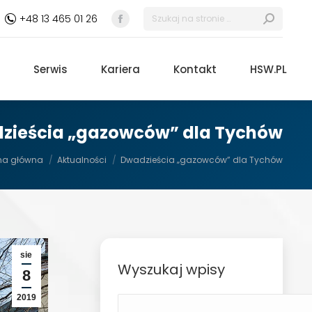
Szukaj:
+48 13 465 01 26
Facebook
otworzy
się
Serwis
Kariera
Kontakt
HSW.PL
w
nowym
oknie
zieścia „gazowców” dla Tychów
eś tutaj:
na główna
Aktualności
Dwadzieścia „gazowców” dla Tychów
sie
Wyszukaj wpisy
8
2019
Szukaj